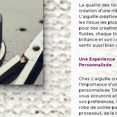
La qualité des tis
création d'une ro
L'aiguille créati
les tissus les plu
pour nos création
fluides, chaque ti
brillance et son 
sentir aussi bien
Une Expérience 
Personnalisée
Chez L'aiguille c
l'importance d'u
personnalisée. Dè
vous écoutons a
vos préférences, 
robe de soirée p
processus, de la c