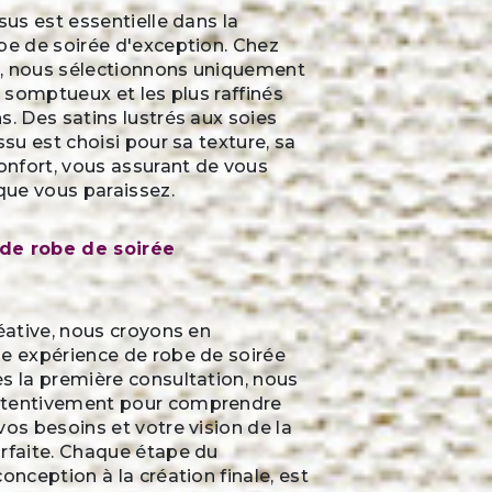
sus est essentielle dans la
be de soirée d'exception. Chez
ve, nous sélectionnons uniquement
s somptueux et les plus raffinés
s. Des satins lustrés aux soies
ssu est choisi pour sa texture, sa
confort, vous assurant de vous
 que vous paraissez.
de robe de soirée
réative, nous croyons en
ne expérience de robe de soirée
s la première consultation, nous
ttentivement pour comprendre
vos besoins et votre vision de la
arfaite. Chaque étape du
onception à la création finale, est