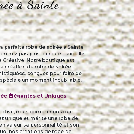
irée à Sainte
a parfaite robe de soirée à Sainte
erchez pas plus loin que L'aiguille
lle Créative. Notre boutique est
la création de robe de soirée
istiquées, conçues pour faire de
spéciale un moment inoubliable.
rée Élégantes et Uniques
créative, nous comprenons que
 unique et mérite une robe de
en valeur sa personnalité et son
quoi nos créations de robe de