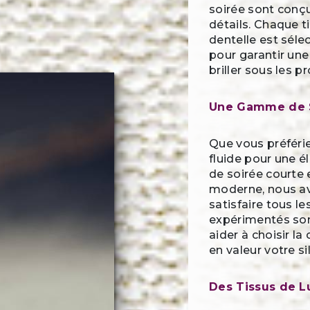
soirée sont conçu
détails. Chaque t
dentelle est séle
pour garantir une
briller sous les p
Une Gamme de S
Que vous préféri
fluide pour une é
de soirée courte 
moderne, nous av
satisfaire tous l
expérimentés sont
aider à choisir l
en valeur votre si
Des Tissus de L