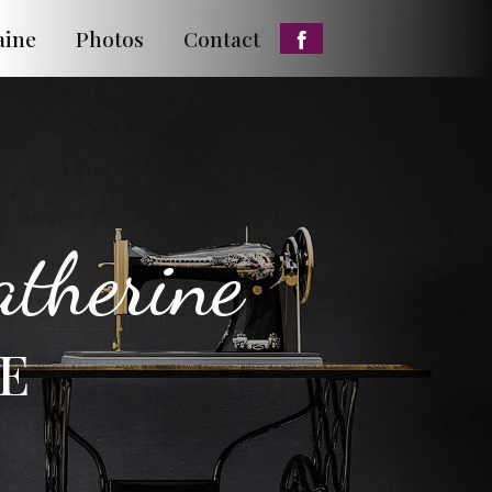
aine
Photos
Contact
atherine
VE