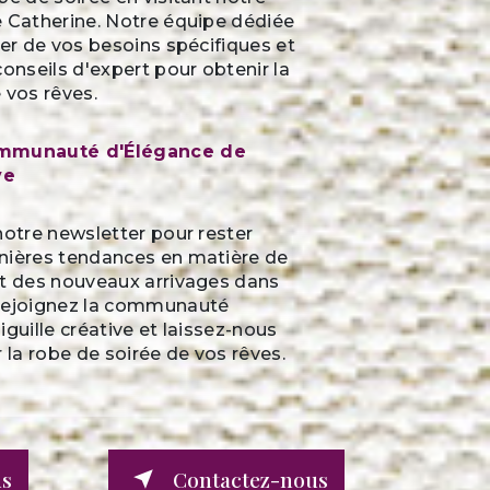
e Catherine. Notre équipe dédiée
ter de vos besoins spécifiques et
conseils d'expert pour obtenir la
 vos rêves.
ommunauté d'Élégance de
ve
notre newsletter pour rester
nières tendances en matière de
et des nouveaux arrivages dans
Rejoignez la communauté
iguille créative et laissez-nous
r la robe de soirée de vos rêves.
us
Contactez-nous