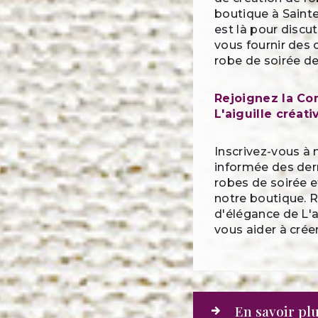
boutique à Saint
est là pour discu
vous fournir des 
robe de soirée de
Rejoignez la C
L'aiguille créati
Inscrivez-vous à 
informée des der
robes de soirée 
notre boutique. 
d'élégance de L'a
vous aider à crée
En savoir pl