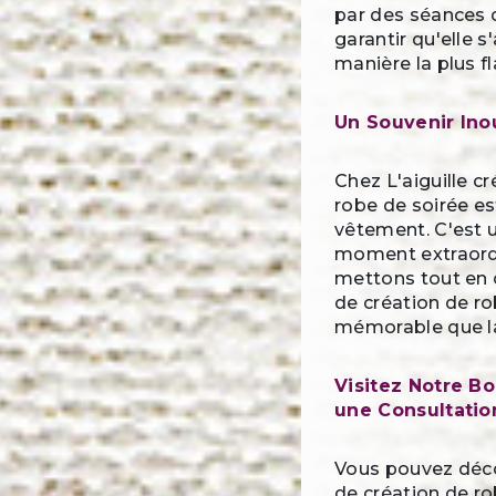
par des séances 
garantir qu'elle s
manière la plus f
Un Souvenir Ino
Chez L'aiguille c
robe de soirée es
vêtement. C'est u
moment extraordi
mettons tout en 
de création de ro
mémorable que l
Visitez Notre B
une Consultatio
Vous pouvez déco
de création de ro