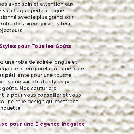
es avec soin et attention aux
issu, chaque perle, chaque
ctionné avec le plus grand soin
 robe de soirée qui vous fera
rojecteurs.
tyles pour Tous les Goûts
ez une robe de soirée longue et
légance intemporelle, ou une robe
et pétillante pour une touche
ons une variété de styles pour
es goûts. Nos couturiers
 là pour vous conseiller et vous
a coupe et le design qui mettront
lhouette.
uxe pour une Élégance Inégalée