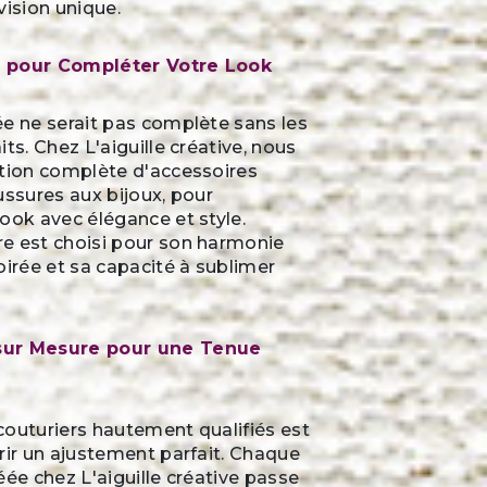
vision unique.
 pour Compléter Votre Look
e ne serait pas complète sans les
ts. Chez L'aiguille créative, nous
ction complète d'accessoires
ussures aux bijoux, pour
ook avec élégance et style.
e est choisi pour son harmonie
oirée et sa capacité à sublimer
sur Mesure pour une Tenue
couturiers hautement qualifiés est
rir un ajustement parfait. Chaque
éée chez L'aiguille créative passe