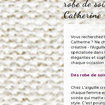
robe de so
Catherine
Vous recherchez l
Catherine ? Ne ch
créative - l'Aigui
spécialisée dans 
élégantes et soph
chaque occasion 
Des robe de soi
Chez L'aiguille 
chaque femme est
soirée qui mette 
style. C'est pour