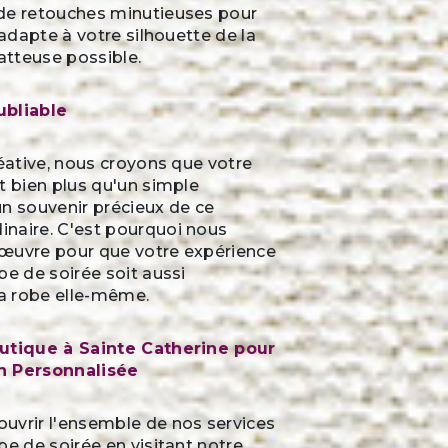
de retouches minutieuses pour
'adapte à votre silhouette de la
latteuse possible.
ubliable
réative, nous croyons que votre
t bien plus qu'un simple
n souvenir précieux de ce
naire. C'est pourquoi nous
œuvre pour que votre expérience
be de soirée soit aussi
a robe elle-même.
outique à Sainte Catherine pour
n Personnalisée
uvrir l'ensemble de nos services
be de soirée en visitant notre