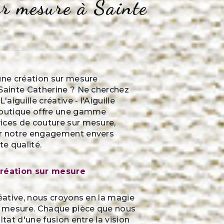
ur mesure à Sainte
une création sur mesure
 Sainte Catherine ? Ne cherchez
'aiguille créative - l'Aiguille
boutique offre une gamme
ices de couture sur mesure,
r notre engagement envers
te qualité.
création sur mesure
réative, nous croyons en la magie
ur mesure. Chaque pièce que nous
ltat d'une fusion entre la vision