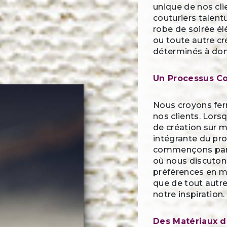
unique de nos cli
couturiers talent
robe de soirée é
ou toute autre c
déterminés à donn
Un Processus Co
Nous croyons fer
nos clients. Lors
de création sur m
intégrante du pr
commençons par 
où nous discuton
préférences en ma
que de tout autre
notre inspiration.
Des Matériaux d