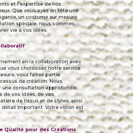
ents et l'expertise de nos
ueux. Que vous ayez en tête une
légante, un costume sur mesure
réation spéciale, nous sommes
er vie à vos idées.
llaboratif
mement en la collaboration avec
que vous choisissez notre service
esure, vous faites partie
ocessus de création. Nous
une consultation approfondie,
s de vos idées, de vos
tière de tissus et de styles, ainsi
 détail important. Votre vision est
e Qualité pour des Créations