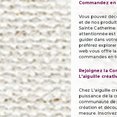
Commandez en 
Vous pouvez déco
et de nos produit
Sainte Catherine.
attentionnée est 
guider dans votr
préférez explorer 
web vous offre la
commandes en tou
Rejoignez la C
L'aiguille créati
Chez L'aiguille c
puissance de la c
communauté de p
création et découv
mesure. Inscrivez