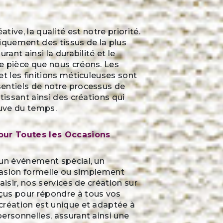
ative, la qualité est notre priorité.
iquement des tissus de la plus
urant ainsi la durabilité et le
e pièce que nous créons. Les
et les finitions méticuleuses sont
entiels de notre processus de
tissant ainsi des créations qui
euve du temps.
our Toutes les Occasions
 un événement spécial, un
asion formelle ou simplement
aisir, nos services de création sur
us pour répondre à tous vos
création est unique et adaptée à
ersonnelles, assurant ainsi une