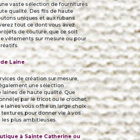
ne vaste sélection de fournitures
te qualité. Des fils de haute
outons uniques et aux rubans
verez tout ce dont vous avez
rojets de couture, que ce soit
 de vêtements sur mesure ou pour
réatifs.
 de Laine
rvices de création sur mesure,
également une sélection
 laines de haute qualité. Que
nné(e) par le tricot ou le crochet,
e laines vous offre un large choix
 textures pour donner vie à vos
e les plus ambitieuses.
outique à Sainte Catherine ou