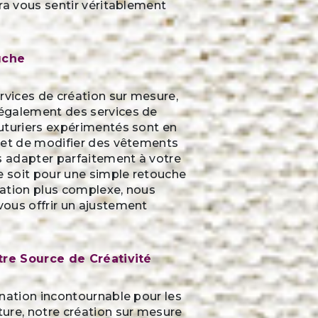
ra vous sentir véritablement
uche
rvices de création sur mesure,
également des services de
uturiers expérimentés sont en
 et de modifier des vêtements
s adapter parfaitement à votre
e soit pour une simple retouche
ation plus complexe, nous
ous offrir un ajustement
tre Source de Créativité
nation incontournable pour les
ure, notre création sur mesure