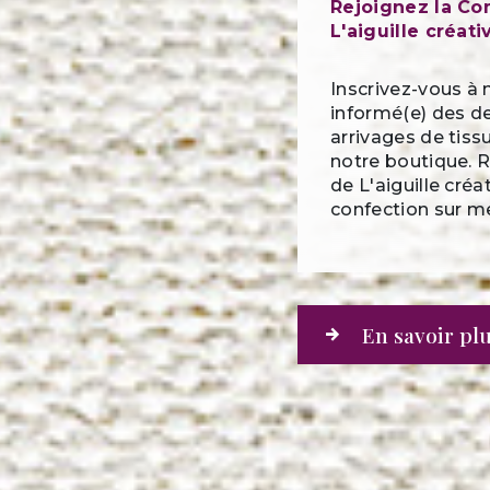
Rejoignez la C
L'aiguille créati
Inscrivez-vous à 
informé(e) des d
arrivages de tis
notre boutique. 
de L'aiguille créa
confection sur m
En savoir pl