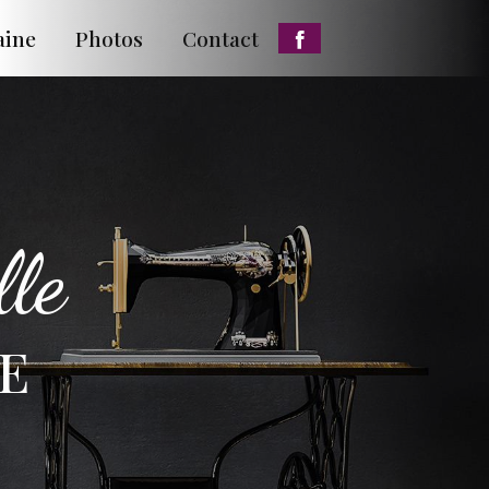
aine
Photos
Contact
lle
VE