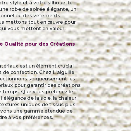
tre style et à votre silhouette.
une robe de soirée élégante, un
ionnel ou des vêtements
us mettons tout en œuvre pour
qui vous mettent en valeur.
e Qualité pour des Créations
tériaux est un élément crucial
 de confection. Chez L'aiguille
électionnons soigneusement les
ériaux pour garantir des créations
e temps. Que vous préfériez le
l'élégance de la soie, la chaleur
 textures uniques de tissus plus
 avons une gamme étendue de
dre à vos préférences.