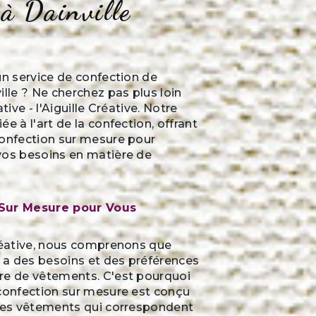
 à Dainville
un service de confection de
ille ? Ne cherchez pas plus loin
tive - l'Aiguille Créative. Notre
e à l'art de la confection, offrant
confection sur mesure pour
vos besoins en matière de
Sur Mesure pour Vous
créative, nous comprenons que
a des besoins et des préférences
re de vêtements. C'est pourquoi
 confection sur mesure est conçu
 des vêtements qui correspondent