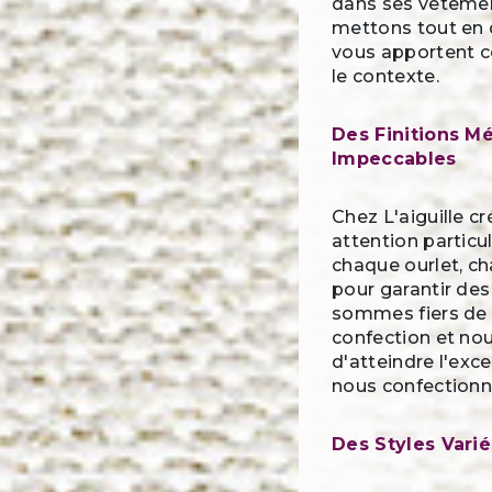
dans ses vêtemen
mettons tout en 
vous apportent co
le contexte.
Des Finitions M
Impeccables
Chez L'aiguille c
attention particu
chaque ourlet, ch
pour garantir de
sommes fiers de l
confection et no
d'atteindre l'exc
nous confectionn
Des Styles Vari