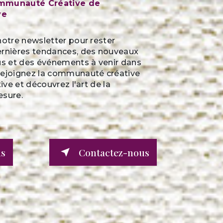
ommunauté Créative de
ve
notre newsletter pour rester
ernières tendances, des nouveaux
sus et des événements à venir dans
Rejoignez la communauté créative
tive et découvrez l'art de la
esure.
us
Contactez-nous