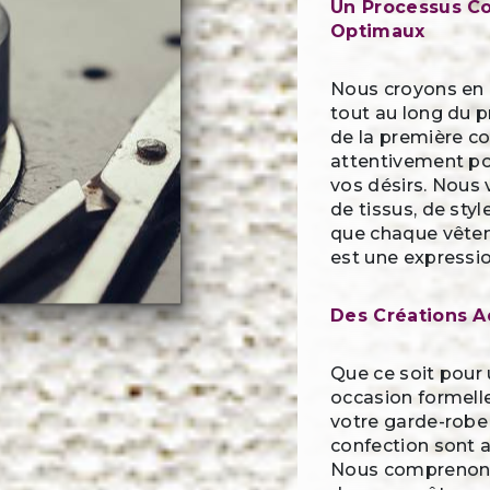
Un Processus Co
Optimaux
Nous croyons en l
tout au long du p
de la première c
attentivement po
vos désirs. Nous 
de tissus, de sty
que chaque vête
est une expression
Des Créations A
Que ce soit pour
occasion formell
votre garde-robe
confection sont a
Nous comprenons 