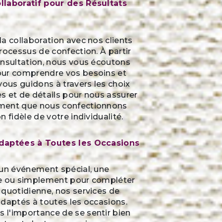
llaboratif pour des Résultats
a collaboration avec nos clients
rocessus de confection. À partir
onsultation, nous vous écoutons
ur comprendre vos besoins et
vous guidons à travers les choix
les et de détails pour nous assurer
ment que nous confectionnons
 fidèle de votre individualité.
daptées à Toutes les Occasions
 un événement spécial, une
e ou simplement pour compléter
 quotidienne, nos services de
daptés à toutes les occasions.
l'importance de se sentir bien