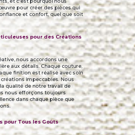
ts, et c'est pourquoi nous
œuvre pour créer des pièces qui
nfiance et confort, quel que soit
éticuleuses pour des Créations
réative, nous accordons une
lière aux détails. Chaque couture,
aque finition est réalisé avec soin
s créations impeccables. Nous
a qualité de notre travail de
us nous efforçons toujours
ellence dans chaque pièce que
ons.
és pour Tous les Goûts