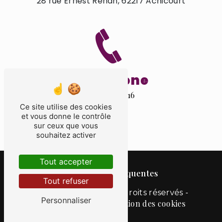
28 rue Ernest Renan, 62217 Achicourt
Téléphone
03 21 55 26 16
Ce site utilise des cookies
et vous donne le contrôle
sur ceux que vous
souhaitez activer
Tout accepter
Recherches fréquentes
Tout refuser
Vistalid
©
- 2026 - Tous droits réservés -
Personnaliser
Mentions légales
Gestion des cookies
-