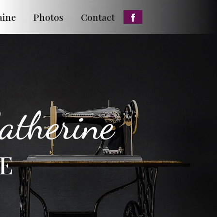
aine
Photos
Contact
atherine
VE