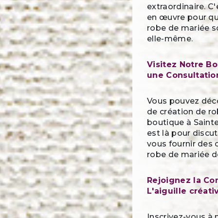
extraordinaire. 
en œuvre pour qu
robe de mariée s
elle-même.
Visitez Notre B
une Consultatio
Vous pouvez déco
de création de ro
boutique à Saint
est là pour discu
vous fournir des 
robe de mariée d
Rejoignez la C
L'aiguille créati
Inscrivez-vous à 