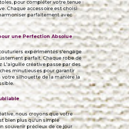
 étoles, pour compléter votre tenue
ve. Chaque accessoire est choisi
'harmoniser parfaitement avec
our une Perfection Absolue
couturiers expérimentés s'engage
ajustement parfait. Chaque robe de
 L'aiguille créative passe par des
ches minutieuses pour garantir
à votre silhouette de la manière la
ssible.
ubliable
réative, nous croyons que votre
st bien plus qu'un simple
n souvenir précieux de ce jour