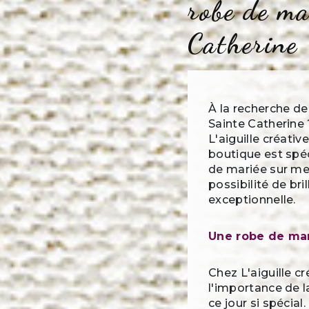
robe de ma
Catherine
À la recherche de
Sainte Catherine 
L'aiguille créative
boutique est spéc
de mariée sur mes
possibilité de bri
exceptionnelle.
Une robe de ma
Chez L'aiguille 
l'importance de l
ce jour si spécia