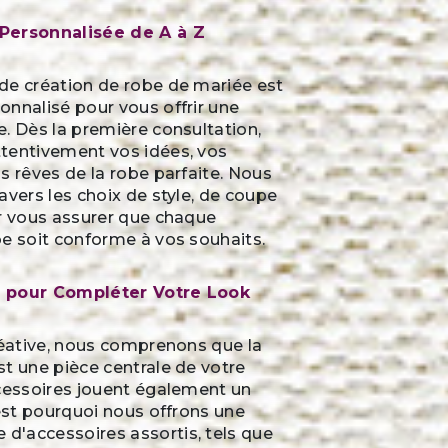
Personnalisée de A à Z
de création de robe de mariée est
nnalisé pour vous offrir une
. Dès la première consultation,
tentivement vos idées, vos
s rêves de la robe parfaite. Nous
avers les choix de style, de coupe
ur vous assurer que chaque
e soit conforme à vos souhaits.
 pour Compléter Votre Look
réative, nous comprenons que la
t une pièce centrale de votre
ccessoires jouent également un
'est pourquoi nous offrons une
'accessoires assortis, tels que