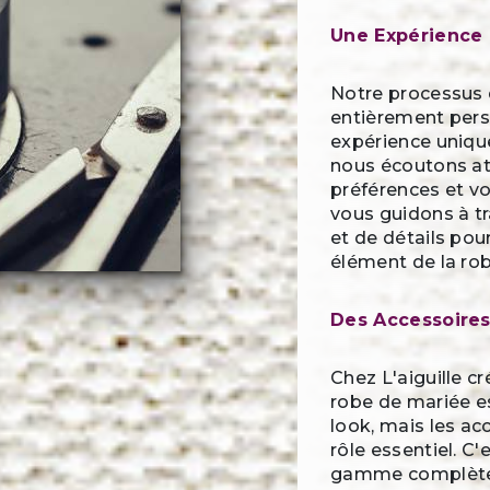
Une Expérience 
Notre processus 
entièrement perso
expérience unique
nous écoutons at
préférences et vo
vous guidons à tr
et de détails po
élément de la rob
Des Accessoires
Chez L'aiguille c
robe de mariée es
look, mais les a
rôle essentiel. C
gamme complète d