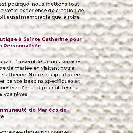
C'est pourquoi nous mettons tout
e votre expérience de création de
oit aussi mémorable que la robe
outique à Sainte Catherine pour
n Personnalisée
uvrir l'ensemble de nos services
be de mariée en visitant notre
e Catherine. Notre équipe dédiée
ter de vos besoins spécifiques et
conseils d'expert pour obtenir la
e vos rêves.
ommunauté de Mariées de
ve
notre newsletter pour rester