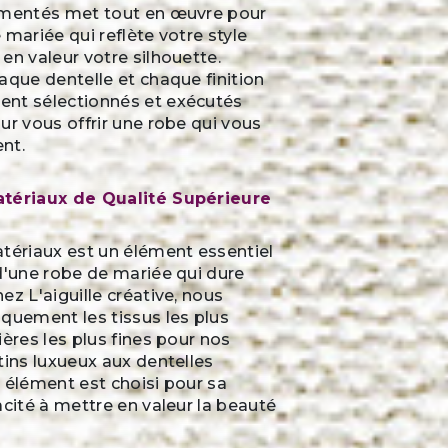
imentés met tout en œuvre pour
 mariée qui reflète votre style
en valeur votre silhouette.
aque dentelle et chaque finition
nt sélectionnés et exécutés
ur vous offrir une robe qui vous
nt.
atériaux de Qualité Supérieure
tériaux est un élément essentiel
d'une robe de mariée qui dure
ez L'aiguille créative, nous
quement les tissus les plus
ières les plus fines pour nos
tins luxueux aux dentelles
 élément est choisi pour sa
acité à mettre en valeur la beauté